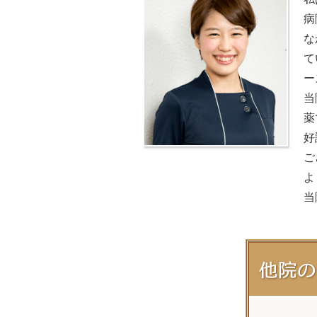
病
な
て
ー
当
薬
好
ご
よ
当