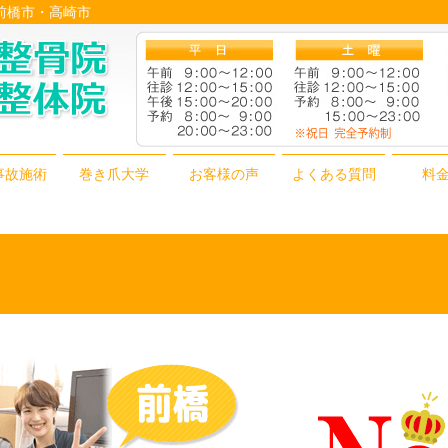
│前橋市・高崎市
事故施術
巻き爪大学
お客様の声
よくある質問
料