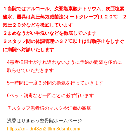
１当院ではアルコール、次亜塩素酸ナトリウム、次亜塩素
酸水、器具は高圧蒸気滅菌法(オートクレーブ)１２０℃ ２
気圧２０分などを徹底しています
２まめなうがい手洗いなどを徹底しています
３スタッフ間の体調管理い３７℃以上は出勤停止をしすぐ
に病院へ対診いたします
4患者様同士がすれ違わないように予約の間隔を多めに
取らせていただきます
5一時間に一度３分間の換気を行っていきます
6ベット消毒など一回ごとに必ず行います
７スタッフ患者様のマスクや消毒の徹底
浅香はりきゅう整骨院ホームページ
https://xn--ldr48zn2ftlfrm8dsmf.com/