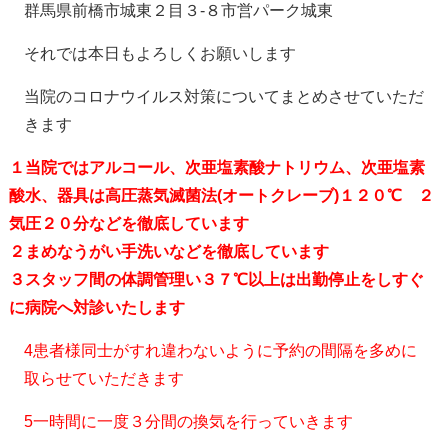
群馬県前橋市城東２目３-８市営パーク城東
それでは本日もよろしくお願いします
当院のコロナウイルス対策についてまとめさせていただ
きます
１当院ではアルコール、次亜塩素酸ナトリウム、次亜塩素
酸水、器具は高圧蒸気滅菌法(オートクレーブ)１２０℃ ２
気圧２０分などを徹底しています
２まめなうがい手洗いなどを徹底しています
３スタッフ間の体調管理い３７℃以上は出勤停止をしすぐ
に病院へ対診いたします
4患者様同士がすれ違わないように予約の間隔を多めに
取らせていただきます
5一時間に一度３分間の換気を行っていきます